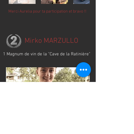
Merci Aurelia pour ta participation et bravo !!
Mirko MARZULLO
1 Magnum de vin de la "Cave de la Ratinière"