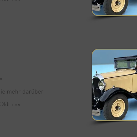
"
ie mehr darüber
 Oldtimer