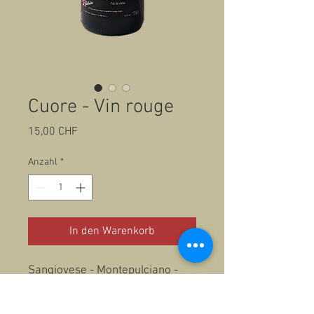
Cuore - Vin rouge
Preis
15,00 CHF
Anzahl
*
In den Warenkorb
Sangiovese - Montepulciano -
Malvoisia Nera / Fût de chêne
- 50cl 13,5% vol.