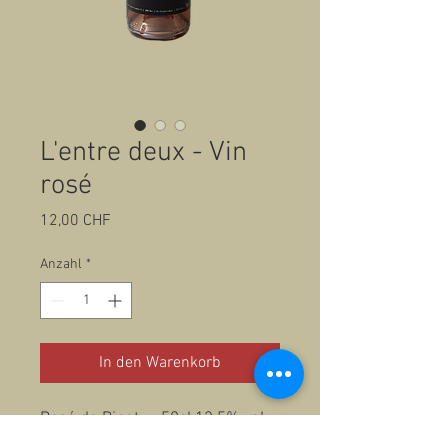
L'entre deux - Vin
rosé
Preis
12,00 CHF
Anzahl
*
In den Warenkorb
Rosé de Pinot - 50cl 12,5% vol.