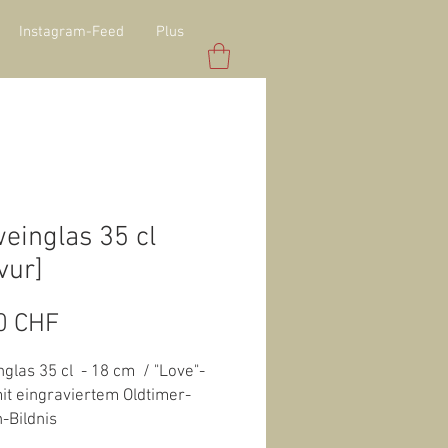
Instagram-Feed
Plus
einglas 35 cl
vur]
Preis
0 CHF
glas 35 cl - 18 cm / "Love"-
it eingraviertem Oldtimer-
-Bildnis