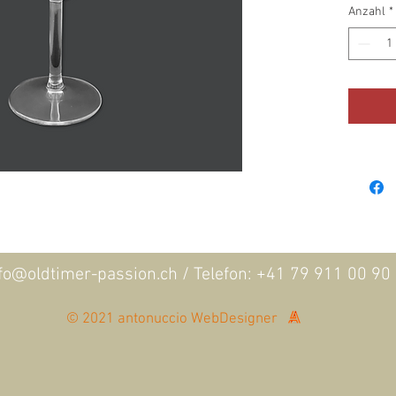
Anzahl
*
fo@oldtimer-passion.ch /
Telefon: +41 79 911 00 90
© 2021 antonuccio WebDesigner