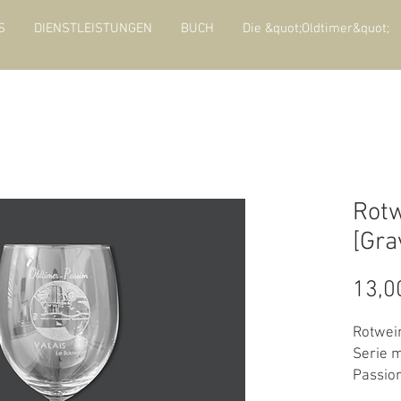
S
DIENSTLEISTUNGEN
BUCH
Die &quot;Oldtimer&quot;
Rotw
[Gra
13,0
Rotwein
Serie m
Passion